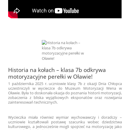
Historia na kołach – klasa 7b odkrywa
motoryzacyjne perełki w Oławie!
1 października 2025 r. uczniowie klasy 7b z okazji Dnia Chłopca
uczestniczyli w wycieczce do Muzeum Motoryzacji Wena w
Oławie. Była to doskonała okazja do poznania historii motoryzacji,
zobaczenia z bliska wyjątkowych eksponatów oraz rozwijania
zainteresowań technicznych.
Wycieczka miała również wymiar wychowawczy i doradczy –
uczniowie kształtowali postawę szacunku wobec dziedzictwa
kulturowego, a jednocześnie mogli spojrzeć na motoryzację jako