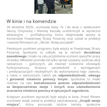
W kinie i na komendzie
29 września 2025r. uczniowie klasy 7a i 8a wraz z opiekunami
Iwoną Chojnacką i Mariolą Kaczałą uczestniczyli w wycieczce
edukacyjno – profilaktycznej, która obejmowała wizytę w
Komendzie Powiatowej Straży Pożarnej oraz udział w prelekcji
i seansie filmowym pt.
„Skrzat. Nowy początek”
.
Pierwszym punktem programu była wizyta w Powiatowej Straży
Pożarnej. Spotkanie to odbyło się w ramach
doradztwa
zawodowego
i miało na celu przybliżenie uczniom specyfiki pracy
strażaka. Młodzież poznała nie tylko sprzęt używany podczas akcji
ratowniczo – gaśniczych, ale również codzienne obowiązki
funkcjonariuszy. Strażacy opowiedzieli o wymaganiach
i predyspozycjach niezbędnych do wykonywania tego zawodu,
a także o wartościach, takich jak
odpowiedzialność, odwaga
i gotowość niesienia pomocy innym
.
Spotkanie to miało
również na celu
kształtowanie postaw odpowiedzialności
za bezpieczeństwo swoje i innych oraz uświadomienie
znaczenia niesienia pomocy w sytuacjach zagrożenia.
Kolejnym punktem wycieczki była wizyta w kinie. Przed filmem
uczniowie wzięli udział w prelekcji zatytułowanej
„Znajdź swoje
miejsce”
,
która poruszała istotne tematy społeczne