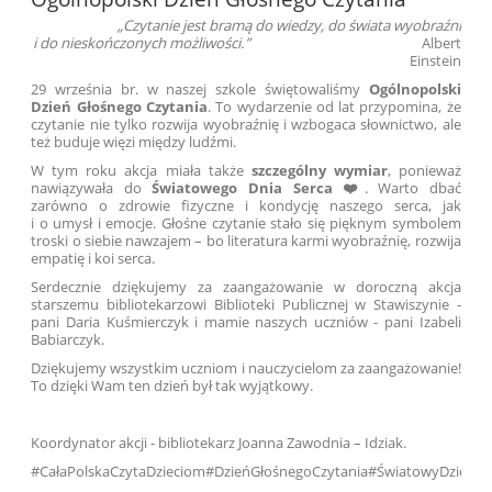
„Czytanie jest bramą do wiedzy, do świata wyobraźni
i do nieskończonych możliwości.”
Albert
Einstein
29 września br. w naszej szkole świętowaliśmy
Ogólnopolski
Dzień Głośnego Czytania
. To wydarzenie od lat przypomina, że
czytanie nie tylko rozwija wyobraźnię i wzbogaca słownictwo, ale
też buduje więzi między ludźmi.
W tym roku akcja miała także
szczególny wymiar
, ponieważ
nawiązywała do
Światowego Dnia Serca
❤️
. Warto dbać
zarówno o zdrowie fizyczne i kondycję naszego serca, jak
i o umysł i emocje. Głośne czytanie stało się pięknym symbolem
troski o siebie nawzajem – bo literatura karmi wyobraźnię, rozwija
empatię i koi serca.
Serdecznie dziękujemy za zaangażowanie w doroczną akcja
starszemu bibliotekarzowi Biblioteki Publicznej w Stawiszynie -
pani Daria Kuśmierczyk i mamie naszych uczniów - pani Izabeli
Babiarczyk.
Dziękujemy wszystkim uczniom i nauczycielom za zaangażowanie!
To dzięki Wam ten dzień był tak wyjątkowy.
Koordynator akcji - bibliotekarz Joanna Zawodnia – Idziak.
#CałaPolskaCzytaDzieciom#DzieńGłośnegoCzytania#ŚwiatowyDzieńS