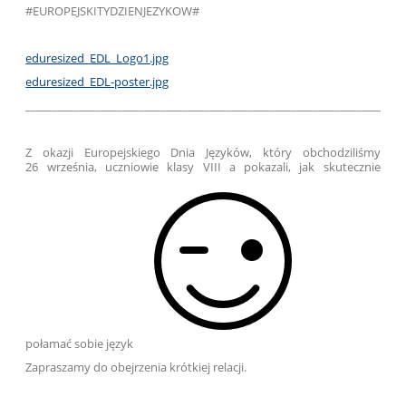
#EUROPEJSKITYDZIENJEZYKOW#
eduresized_EDL_Logo1.jpg
eduresized_EDL-poster.jpg
_____________________________________________________________________
Z okazji Europejskiego Dnia Języków, który obchodziliśmy
26 września, uczniowie klasy VIII a pokazali, jak skutecznie
połamać sobie język
Zapraszamy do obejrzenia krótkiej relacji.