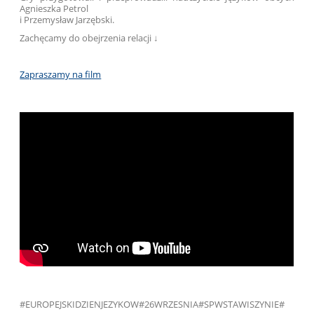
Agnieszka Petrol
i Przemysław Jarzębski.
Zachęcamy do obejrzenia relacji ↓
Zapraszamy na film
#EUROPEJSKIDZIENJEZYKOW#26WRZESNIA#SPWSTAWISZYNIE#