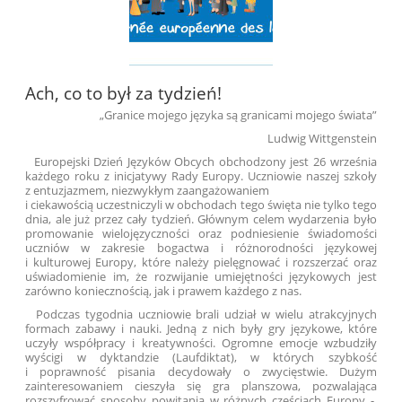
Ach, co to był za tydzień!
„Granice mojego języka są granicami mojego świata”
Ludwig Wittgenstein
Europejski Dzień Języków Obcych obchodzony jest 26 września
każdego roku z inicjatywy Rady Europy.
Uczniowie naszej szkoły
z entuzjazmem, niezwykłym zaangażowaniem
i ciekawością uczestniczyli w obchodach tego święta
nie tylko tego
dnia, ale już przez cały tydzień
. Głównym celem wydarzenia było
promowanie wielojęzyczności oraz podniesienie świadomości
uczniów w zakresie bogactwa i różnorodności językowej
i kulturowej Europy, które należy pielęgnować i rozszerzać oraz
uświadomienie im, że rozwijanie umiejętności językowych jest
zarówno koniecznością, jak i prawem każdego z nas.
Podczas tygodnia uczniowie brali udział w wielu atrakcyjnych
formach zabawy i nauki. Jedną z nich były gry językowe, które
uczyły współpracy i kreatywności. Ogromne emocje wzbudziły
wyścigi w dyktandzie (Laufdiktat), w których szybkość
i poprawność pisania decydowały o zwycięstwie. Dużym
zainteresowaniem cieszyła się gra planszowa, pozwalająca
rozszyfrować sposoby powitania w różnych częściach Europy -