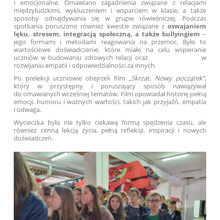
i emocjonalne. Omawiano zagadnienia związane z relacjami
międzyludzkimi, wykluczeniem i wsparciem w klasie, a także
sposoby odnajdywania się w grupie rówieśniczej. Podczas
spotkania poruszono również kwestie związane z
oswajaniem
lęku, stresem, integracją społeczną, a także bullyingiem
–
jego formami i metodami reagowania na przemoc. Było to
wartościowe doświadczenie, które miało na celu wspieranie
uczniów w budowaniu zdrowych relacji oraz w
rozwijaniu empatii i odpowiedzialności za innych.
Po prelekcji uczniowie obejrzeli film
„Skrzat. Nowy początek”
,
który w przystępny i poruszający sposób nawiązywał
do omawianych wcześniej tematów. Film opowiadał historię pełną
emocji, humoru i ważnych wartości, takich jak przyjaźń, empatia
i odwaga.
Wycieczka była nie tylko ciekawą formą spędzenia czasu, ale
również cenną lekcją życia, pełną refleksji, inspiracji i nowych
doświadczeń.