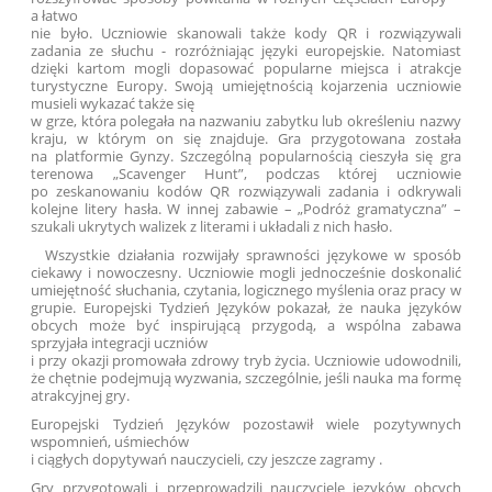
a łatwo
nie było. Uczniowie skanowali także kody QR i rozwiązywali
zadania ze słuchu - rozróżniając języki europejskie. Natomiast
dzięki kartom mogli dopasować popularne miejsca i atrakcje
turystyczne Europy. Swoją umiejętnością kojarzenia uczniowie
musieli wykazać także się
w grze, która polegała na nazwaniu zabytku lub określeniu nazwy
kraju, w którym on się znajduje. Gra przygotowana została
na platformie Gynzy. Szczególną popularnością cieszyła się gra
terenowa „Scavenger Hunt”, podczas której uczniowie
po zeskanowaniu kodów QR rozwiązywali zadania i odkrywali
kolejne litery hasła. W innej zabawie – „Podróż gramatyczna” –
szukali ukrytych walizek z literami i układali z nich hasło.
Wszystkie działania rozwijały sprawności językowe w sposób
ciekawy i nowoczesny. Uczniowie mogli jednocześnie doskonalić
umiejętność słuchania, czytania, logicznego myślenia oraz pracy w
grupie. Europejski Tydzień Języków pokazał, że nauka języków
obcych może być inspirującą przygodą, a wspólna zabawa
sprzyjała integracji uczniów
i przy okazji promowała zdrowy tryb życia. Uczniowie udowodnili,
że chętnie podejmują wyzwania, szczególnie, jeśli nauka ma formę
atrakcyjnej gry.
Europejski Tydzień Języków pozostawił wiele pozytywnych
wspomnień, uśmiechów
i ciągłych dopytywań nauczycieli, czy jeszcze zagramy .
Gry przygotowali i przeprowadzili nauczyciele języków obcych