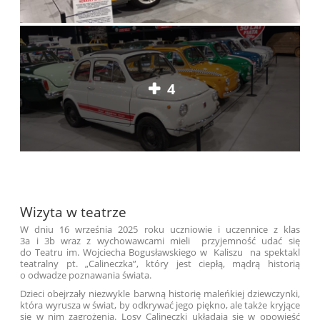
4
Wizyta w teatrze
W dniu 16 września 2025 roku uczniowie i uczennice z klas
3a i 3b wraz z wychowawcami mieli przyjemność udać się
do Teatru im. Wojciecha Bogusławskiego w Kaliszu na spektakl
teatralny pt. „Calineczka”, który jest
ciepłą, mądrą historią
o odwadze poznawania świata.
Dzieci obejrzały niezwykle barwną historię maleńkiej dziewczynki,
która wyrusza w świat, by odkrywać jego piękno, ale także kryjące
się w nim zagrożenia. Losy Calineczki układają się w opowieść