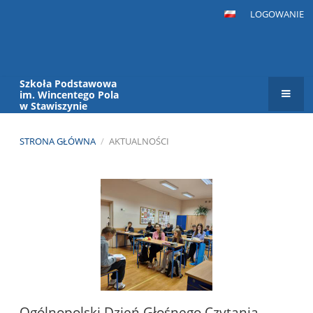
LOGOWANIE
Szkoła Podstawowa
im. Wincentego Pola
w Stawiszynie
STRONA GŁÓWNA
/
AKTUALNOŚCI
Aktualności
Ogólnopolski Dzień Głośnego Czytania