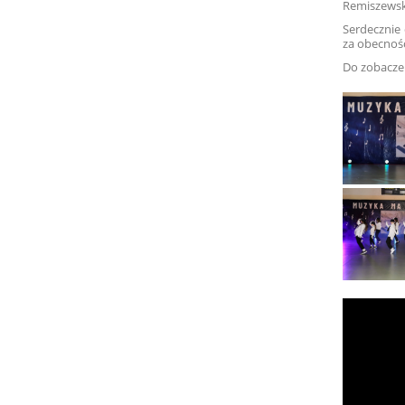
Remiszewsk
Serdecznie
za obecnoś
Do zobaczen