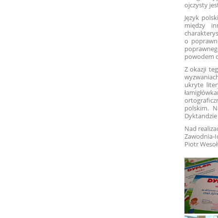
ojczysty je
Język polsk
między in
charaktery
o poprawno
poprawnego
powodem d
Z okazji te
wyzwaniach
ukryte lite
łamigłówka
ortografic
polskim. N
Dyktandzie 
Nad realiza
Zawodnia-I
Piotr Weso