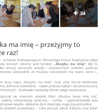
34
a ma imię – przeżyjmy to
ze raz!
br. w Szkole Podstawowej im. Wincentego Pola w Stawiszynie odbył
kowy koncert szkolny pod tytułem
„Muzyka ma imię”
. Był to
łen emocji, wzruszeń, energii i artystycznych uniesień, podczas
zniowie udowodnili, że muzyka rzeczywiście ma twarz, serce i…
ę.
ił duży napis „Muzyka ma imię”, nuty oraz klucze wiolinowe,
io dobrane oświetlenie – ciepłe podczas ballad i dynamiczne przy
ytmicznych – budowało niezwykły klimat całego wydarzenia.
ozpoczął się utworem zespołu Eleni „Muzyka twoje imię ma”,
 piękną interpretację taneczną – rumbę – zaprezentowała Julia
strojowe światło, delikatny dym stworzyły magiczną atmosferę.
ć powitali prowadzący – Lidia Janczyk, Jakub Kałużny oraz Julian