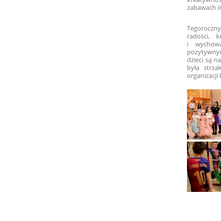
zabawach in
Tegoroczny
radości, 
i wychow
pozytywnym
dzieci są 
była strza
organizacj