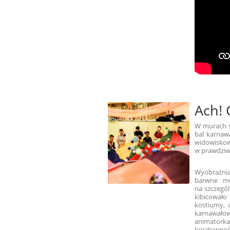
Ach! 
W murach st
bal karnawa
widowiskow
w prawdziwą
Wyobraźnia d
barwne mo
na szczegól
kibicowało
kostiumy, 
karnawałow
animatorka,
kreatywnoś