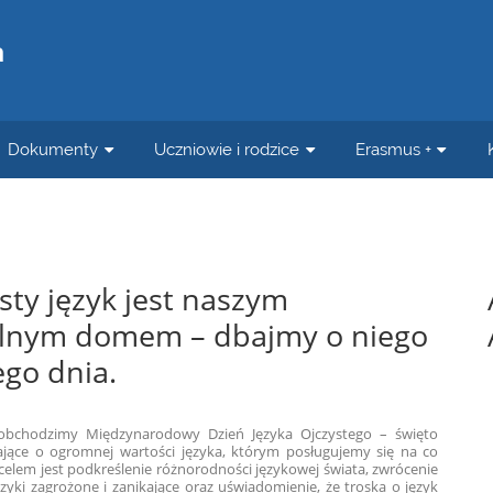
a
a
Dokumenty
Uczniowie i rodzice
Erasmus +
sty język jest naszym
lnym domem – dbajmy o niego
go dnia.
obchodzimy Międzynarodowy Dzień Języka Ojczystego – święto
jące o ogromnej wartości języka, którym posługujemy się na co
 celem jest podkreślenie różnorodności językowej świata, zwrócenie
zyki zagrożone i zanikające oraz uświadomienie, że troska o język