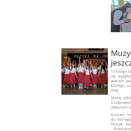
Muzyk
jeszc
12 lutego 
się wyjąt
wieczór pe
którego uc
imi
Scenę zdob
a odpowiedn
utworach r
Koncert r
do którego
Prusak. Na
Publicznoś