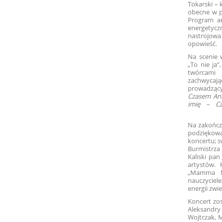
Tokarski – 
obecne w p
Program ar
energetycz
nastrojo
o
Na scenie w
„To nie ja”
twórcami 
zachwycają
prowadząc
Czasem Ann
imię – Cz
Na zakończe
podziękowa
koncertu; s
Burmistrza
Kaliski pan
artystów. 
„Mamma Ma
nauczyciel
energii zw
Koncert zos
Aleksandry
Wojtczak, M