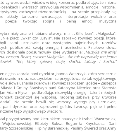
którzy wprowadzili widzów w ideę koncertu, podkreślając, że imiona
iosenkach i wierszach przywołują wspomnienia, emocje i historie.
tystyczny zachwycał różnorodnością – na scenie przeplatały się
ne układy taneczne, wzruszające interpretacje wokalne oraz
wa poezja, tworząc spójną i pełną emocji muzyczną
powieść.
ybrzmiały znane i lubiane utwory, m.in. „Billie Jean”, „Małgośka”,
, „Nie płacz Ewka” czy „Layla”. Nie zabrakło również poezji, której
byli sami uczniowie oraz występów najmłodszych uczniów
cych publiczność swoją energią i uśmiechem. Finałowe słowa
ych doskonale podsumowały ideę wydarzenia:
„Muzyka ma imię!
a, czasem Beata, czasem Małgośka… Ale tak naprawdę ma jedno
łowiek. Ten, który śpiewa, czuje, słucha, tańczy i kocha.”
nie głos zabrała pani dyrektor Joanna Woszczyk, która serdecznie
ła uczniom oraz nauczycielom za przygotowanie tak wyjątkowego
woje słowa uznania skierowali również zaproszeni goście – Zastępca
 Miasta i Gminy Stawiszyn pani Katarzyna Niemiec oraz Starosta
 Jan Adam Kłysz – podkreślając niezwykłą energię i talent młodych
Koncert zakończył się wspólną, radosną zabawą przy utworze
ria”. Na scenie bawili się wszyscy występujący uczniowie,
e, pani dyrektor oraz zaproszeni goście, tworząc piękne i pełne
ieńczenie tego wyjątkowego wieczoru.
tał przygotowany pod kierunkiem nauczycieli: Izabeli Wawrzyniak,
 Wojciechowskiej, Elżbiety Buksz, Bogumiła Knychausa, Darii
arty Szczepańskiej, Filipiny Baranieckiej, Pauliny Świerad oraz Anny