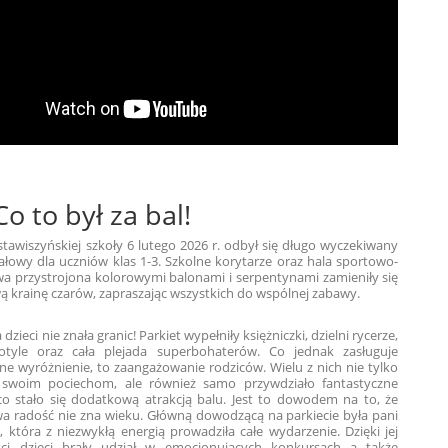
Co to był za bal!
awiszyńskiej szkoły 6 lutego 2026 r. odbył się długo wyczekiwany
łowy dla uczniów klas 1-3. Szkolne korytarze oraz hala sportowo-
a przystrojona kolorowymi balonami i serpentynami zamieniły się
 krainę czarów, zapraszając wszystkich do wspólnej zabawy.
zieci nie znała granic! Parkiet wypełniły księżniczki, dzielni rycerze,
tyle oraz cała plejada superbohaterów. Co jednak zasługuje
ne wyróżnienie, to zaangażowanie rodziców. Wielu z nich nie tylko
 swoim pociechom, ale również samo przywdziało fantastyczne
co stało się dodatkową atrakcją balu. Jest to dowodem na to, że
a radość nie zna wieku. Główną dowodzącą na parkiecie była pani
 która z niezwykłą energią prowadziła całe wydarzenie. Dzięki jej
ci dzieci brały udział w emocjonujących konkursach a także