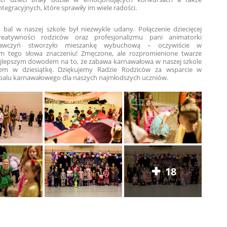
tegracyjnych, które sprawiły im wiele radości.
 bal w naszej szkole był niezwykle udany. Połączenie dziecięcej
kreatywności rodziców oraz profesjonalizmu pani animatorki
awczyń stworzyło mieszankę wybuchową – oczywiście w
 tego słowa znaczeniu! Zmęczone, ale rozpromienione twarze
najlepszym dowodem na to, że zabawa karnawałowa w naszej szkole
łem w dziesiątkę. Dziękujemy Radzie Rodziców za wsparcie w
i balu karnawałowego dla naszych najmłodszych uczniów.
18