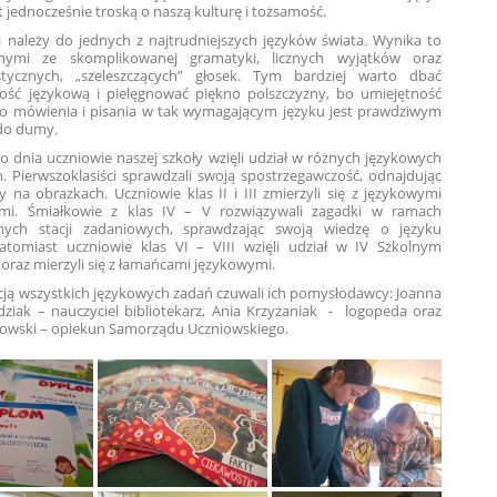
st jednocześnie troską o naszą kulturę i tożsamość.
i należy do jednych z najtrudniejszych języków świata. Wynika to
nymi ze skomplikowanej gramatyki, licznych wyjątków oraz
stycznych, „szeleszczących” głosek. Tym bardziej warto dbać
ść językową i pielęgnować piękno polszczyzny, bo umiejętność
 mówienia i pisania w tak wymagającym języku jest prawdziwym
o dumy.
go dnia uczniowie naszej szkoły wzięli udział w różnych językowych
. Pierwszoklasiści sprawdzali swoją spostrzegawczość, odnajdując
ry na obrazkach. Uczniowie klas II i III zmierzyli się z językowymi
mi. Śmiałkowie z klas IV – V rozwiązywali zagadki w ramach
znych stacji zadaniowych, sprawdzając swoją wiedzę o języku
atomiast uczniowie klas VI – VIII wzięli udział w IV Szkolnym
oraz mierzyli się z łamańcami językowymi.
cją wszystkich językowych zadań czuwali ich pomysłodawcy: Joanna
dziak – nauczyciel bibliotekarz, Ania Krzyżaniak - logopeda oraz
łowski – opiekun Samorządu Uczniowskiego.