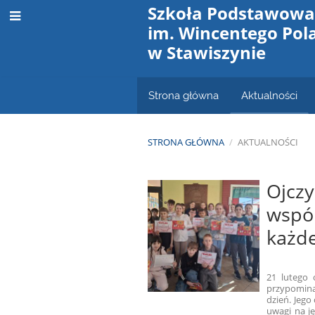
Szkoła Podstawow
im. Wincentego Pol
w Stawiszynie
Strona główna
Aktualności
STRONA GŁÓWNA
/
AKTUALNOŚCI
Aktualności
Ojczy
wspó
każde
21 lutego 
przypomina
dzień. Jego
uwagi na ję