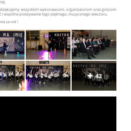
iej.
 dziękujemy wszystkim wykonawcom, organizatorom oraz gościom
ć i wspólne przeżywanie tego pięknego, muzycznego wieczoru.
ia za rok !
42